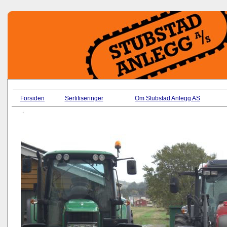
Forsiden
Sertifiseringer
Om Stubstad Anlegg AS